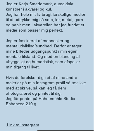
Jeg er Katja Smedemark, autodidakt
kunstner i akvarel og kul.
Jeg har hele mit liv brugt forskellige medier
til at udtrykke mig så som; ler, metal, garn
og papir men i akvarellen har jeg fundet et
medie som passer mig perfekt.
Jeg er fascineret af mennesker og
mentaludvikling/sundhed. Derfor er tager
mine billeder udgangspunkt i min egen
mentale tilstand. Og med en blanding af
uhyggeligt og humoristisk, som afspejler
min tilgang til livet.
Hvis du forelsker dig i et af mine andre
malerier på min Instagram profil så tøv ikke
med at skrive, så kan jeg få dem
affotograferet og printet til dig.
Jeg får printet på Hahnemühle Studio
Enhanced 210 g
Link to Instagram