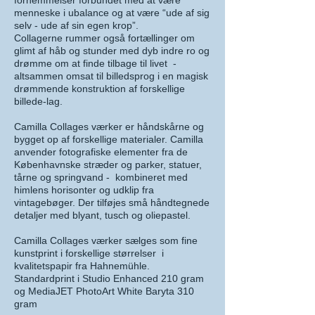
fornemmelser forbundet med at være
menneske i ubalance og at være “ude af sig
selv - ude af sin egen krop”.
Collagerne rummer også fortællinger om
glimt af håb og stunder med dyb indre ro og
drømme om at finde tilbage til livet -
altsammen omsat til billedsprog i en magisk
drømmende konstruktion af forskellige
billede-lag.
Camilla Collages værker er håndskårne og
bygget op af forskellige materialer. Camilla
anvender fotografiske elementer fra de
Københavnske stræder og parker, statuer,
tårne og springvand - kombineret med
himlens horisonter og udklip fra
vintagebøger. Der tilføjes små håndtegnede
detaljer med blyant, tusch og oliepastel.
Camilla Collages værker sælges som fine
kunstprint i forskellige størrelser i
kvalitetspapir fra Hahnemühle.
Standardprint i Studio Enhanced 210 gram
og MediaJET PhotoArt White Baryta 310
gram