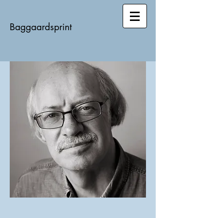
Baggaardsprint​