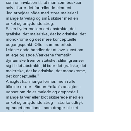
som en invitation til, at man som beskuer
selv tilfører det fortællende element.
Jeg arbejder både med store malerier i
mange farvelag og små skitser med en
enkel og antydende streg.
Stilen flyder mellem det abstrakte, det
grafiske, det maleriske, det koloristiske, det
monokrome og det mere konceptuelle
udgangspunkt. Ofte i samme billede.
I sidste ende handler det at lave kunst om
at lege og søge.Værkerne fremstår
dynamiske fremfor statiske, stilen grænser
sig til det abstrakte, til tider det grafiske, det
maleriske, det koloristiske, det monokrome,
det konceptuelle.”
Ansigtet har mange former, men i alle
tilfælde er der i Simon Fellah’s ansigter –
uanset om de er malede og dryppede i
mange farver eller blot skitserede med en
enkel og antydende streg – stærke udtryk
og noget emotionelt som drager blikket
tættere på.
De er både ubestemte og personlige, spejle
der reflekterer både den der kigger og
forestillingsevnen om hvem, der kigges på.