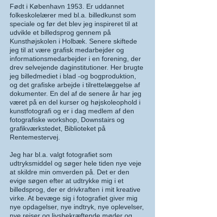
Født i København 1953. Er uddannet
folkeskolelærer med bl.a. billedkunst som
speciale og før det blev jeg inspireret til at
udvikle et billedsprog gennem på
Kunsthøjskolen i Holbæk. Senere skiftede
jeg til at være grafisk medarbejder og
informationsmedarbejder i en forening, der
drev selvejende daginstitutioner. Her brugte
jeg billedmediet i blad -og bogproduktion,
og det grafiske arbejde i tilrettelæggelse af
dokumenter. En del af de senere år har jeg
været på en del kurser og højskoleophold i
kunstfotografi og er i dag medlem af den
fotografiske workshop, Downstairs og
grafikværkstedet, Biblioteket på
Rentemestervej.
Jeg har bl.a. valgt fotografiet som
udtryksmiddel og søger hele tiden nye veje
at skildre min omverden på. Det er den
evige søgen efter at udtrykke mig i et
billedsprog, der er drivkraften i mit kreative
virke. At bevæge sig i fotografiet giver mig
nye opdagelser, nye indtryk, nye oplevelser,
nye rejser og livsbekræftende møder og