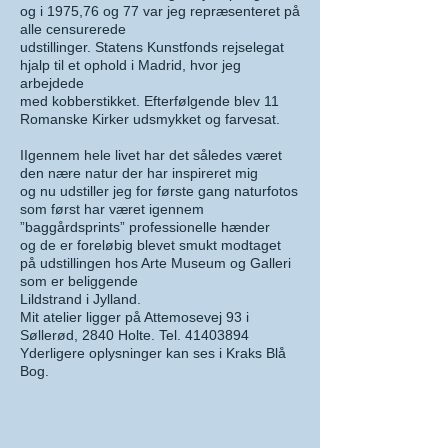
og i 1975,76 og 77 var jeg repræsenteret på
alle censurerede
udstillinger. Statens Kunstfonds rejselegat
hjalp til et ophold i Madrid, hvor jeg
arbejdede
med kobberstikket. Efterfølgende blev 11
Romanske Kirker udsmykket og farvesat.
IIgennem hele livet har det således været
den nære natur der har inspireret mig
og nu udstiller jeg for første gang naturfotos
som først har været igennem
”baggårdsprints” professionelle hænder
og de er foreløbig blevet smukt modtaget
på udstillingen hos Arte Museum og Galleri
som er beliggende
Lildstrand i Jylland.
Mit atelier ligger på Attemosevej 93 i
Søllerød, 2840 Holte. Tel. 41403894
Yderligere oplysninger kan ses i Kraks Blå
Bog.