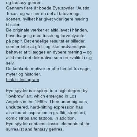
og fantasy-genren.
Gennem flere år boede Eye.spyder i Austin,
Texas, og var her en del af tatoverings-
scenen, hvilket har givet yderligere næring
til stilen.
De originale værker er altid lavet i hånden,
hovedsagelig med tusch og farveblyanter
på papir. Det endelige resultat er billeder,
som er lette at gå til og ikke nødvendigvis
behøver at tillægges en dybere mening – og
altid med det dekorative som en kvalitet i sig
selv.
De konkrete motiver er ofte hentet fra sagn,
myter og historier.
Link til Instagram
Eye.spyder is inspired to a high degree by
“lowbrow” art, which emerged in Los
Angeles in the 1960s. Their unambiguous,
uncluttered, hard-hitting expression has
also found inspiration in graffiti, street art,
comic strips and tattoos. In addition,
Eye.spyder contains classic elements of the
surrealist and fantasy genres.