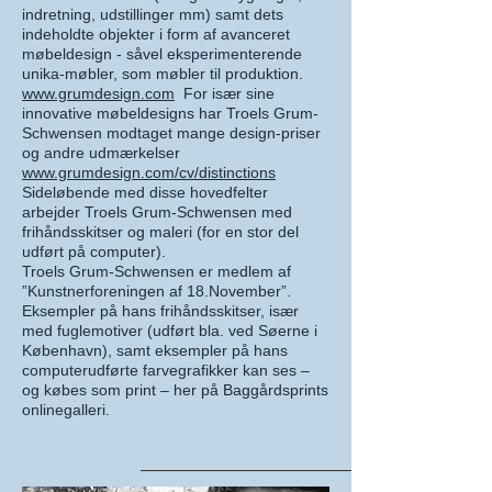
indretning, udstillinger mm) samt dets
indeholdte objekter i form af avanceret
møbeldesign - såvel eksperimenterende
unika-møbler, som møbler til produktion.
www.grumdesign.com
For især sine
innovative møbeldesigns har Troels Grum-
Schwensen modtaget mange design-priser
og andre udmærkelser
www.grumdesign.com/cv/distinctions
Sideløbende med disse hovedfelter
arbejder Troels Grum-Schwensen med
frihåndsskitser og maleri (for en stor del
udført på computer).
Troels Grum-Schwensen er medlem af
”Kunstnerforeningen af 18.November”.
Eksempler på hans frihåndsskitser, især
med fuglemotiver (udført bla. ved Søerne i
København), samt eksempler på hans
computerudførte farvegrafikker kan ses –
og købes som print – her på Baggårdsprints
onlinegalleri.