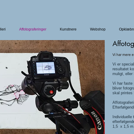
leri
Affotograferinger
Kunstnere
Webshop
Opklæbn
Affotog
Vi har mere e
Vi er special
resultatet 
muligt, eller
Vi har faste
bliver fotog
skal printes
Affotografer
Efterfølgend
Individuelle
efterfølgend
1,5 x 1,5 m.