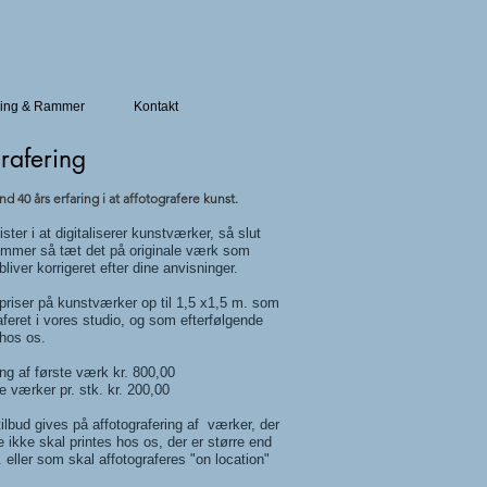
ing & Rammer
Kontakt
rafering​
nd 40 års erfaring i at affotografere
kunst.
ister i at digitaliserer kunstværker, så slut
kommer så tæt det på originale værk som
 bliver korrigeret efter dine anvisninger.
 priser på kunstværker op til 1,5 x1,5 m. som
raferet i vores studio, og som efterfølgende
 hos os.
ing af første værk kr. 800,00
e værker pr. stk. kr. 200,00
 tilbud gives på affotografering af værker, der
e ikke skal printes hos os, der er større end
 eller som skal affotograferes "on location"