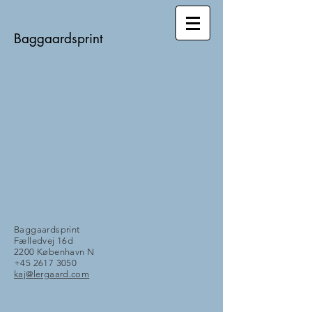
Baggaardsprint​
Baggaardsprint
Fælledvej 16d
2200 København N
+45 2617 3050
kaj@lergaard.com